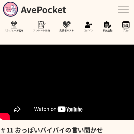
AvePocket
スケジュール管理
アンケート診断
支援者リスト
ログイン
新規登録
ブログ
トップ
赤ちゃんが生まれたら
授乳期間を通して
助産院検索
卒乳を考え始めたら
＃11 おっぱいバイバイの言い聞かせ