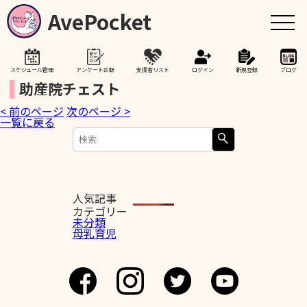
AvePocket
スケジュール管理
アンケート診断
支援者リスト
ログイン
新規登録
ブログ
助産院チェスト
< 前のページ
次のページ >
トップ
一覧に戻る
赤ちゃんが生まれたら
授乳期間を通して
人気記事
カテゴリー
未分類
母乳育児
助産院検索
卒乳を考え始めたら