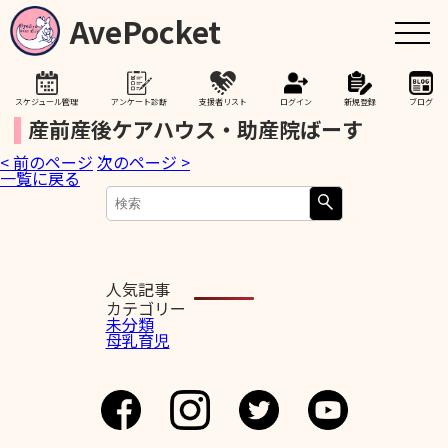
AvePocket
スケジュール管理
アンケート診断
支援者リスト
ログイン
新規登録
ブログ
産前産後ケアハウス・助産院ばーす
< 前のページ
次のページ >
トップ
一覧に戻る
赤ちゃんが生まれたら
授乳期間を通して
人気記事
カテゴリー
未分類
母乳育児
助産院検索
卒乳を考え始めたら