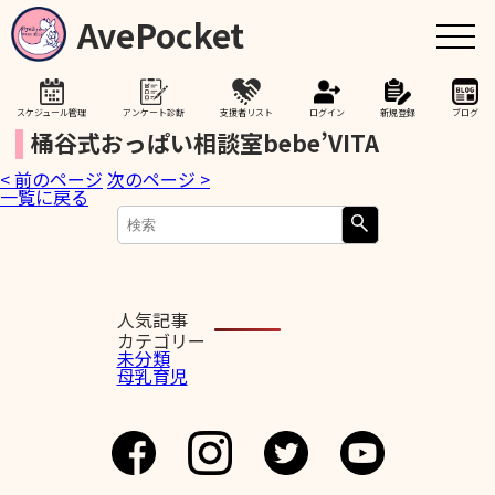
AvePocket
スケジュール管理
アンケート診断
支援者リスト
ログイン
新規登録
ブログ
桶谷式おっぱい相談室bebe’VITA
< 前のページ
次のページ >
トップ
一覧に戻る
赤ちゃんが生まれたら
授乳期間を通して
人気記事
カテゴリー
未分類
母乳育児
助産院検索
卒乳を考え始めたら