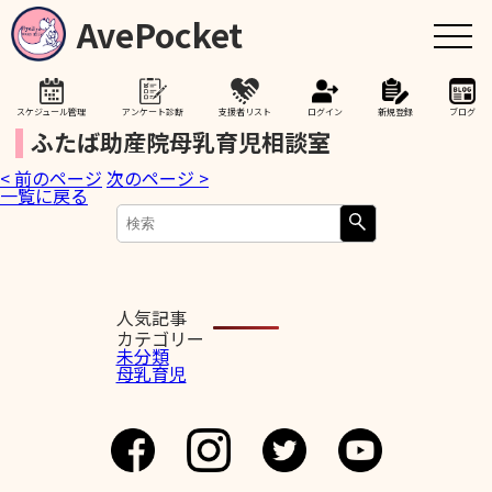
AvePocket
スケジュール管理
アンケート診断
支援者リスト
ログイン
新規登録
ブログ
ふたば助産院母乳育児相談室
< 前のページ
次のページ >
トップ
一覧に戻る
赤ちゃんが生まれたら
授乳期間を通して
人気記事
カテゴリー
未分類
母乳育児
助産院検索
卒乳を考え始めたら