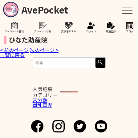
AvePocket
スケジュール管理
アンケート診断
支援者リスト
ログイン
新規登録
ブログ
ひなた助産院
< 前のページ
次のページ >
トップ
一覧に戻る
赤ちゃんが生まれたら
授乳期間を通して
人気記事
カテゴリー
未分類
母乳育児
助産院検索
卒乳を考え始めたら