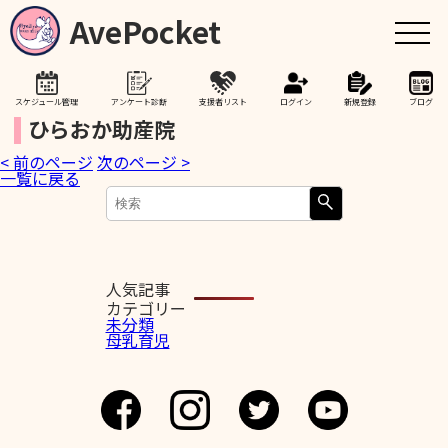
AvePocket
スケジュール管理
アンケート診断
支援者リスト
ログイン
新規登録
ブログ
ひらおか助産院
< 前のページ
次のページ >
トップ
一覧に戻る
赤ちゃんが生まれたら
授乳期間を通して
人気記事
カテゴリー
未分類
母乳育児
助産院検索
卒乳を考え始めたら