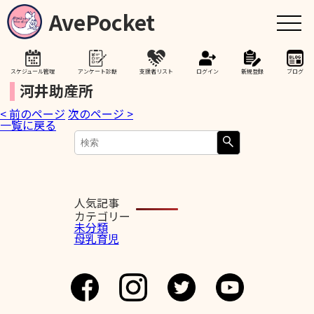
AvePocket
スケジュール管理
アンケート診断
支援者リスト
ログイン
新規登録
ブログ
河井助産所
< 前のページ
次のページ >
トップ
一覧に戻る
赤ちゃんが生まれたら
授乳期間を通して
人気記事
カテゴリー
未分類
母乳育児
助産院検索
卒乳を考え始めたら