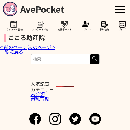
AvePocket
スケジュール管理
アンケート診断
支援者リスト
ログイン
新規登録
ブログ
こころ助産院
< 前のページ
次のページ >
トップ
一覧に戻る
赤ちゃんが生まれたら
授乳期間を通して
人気記事
カテゴリー
未分類
母乳育児
助産院検索
卒乳を考え始めたら