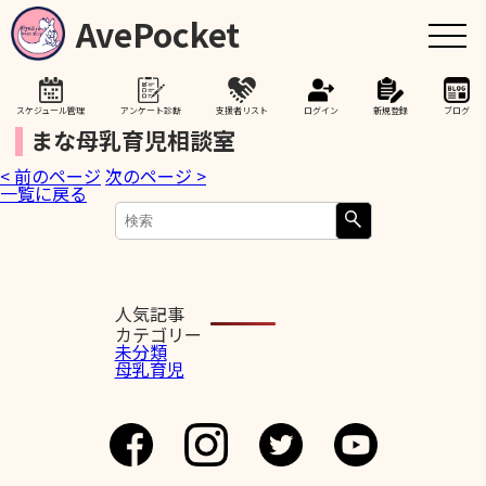
AvePocket
スケジュール管理
アンケート診断
支援者リスト
ログイン
新規登録
ブログ
まな母乳育児相談室
< 前のページ
次のページ >
トップ
一覧に戻る
赤ちゃんが生まれたら
授乳期間を通して
人気記事
カテゴリー
未分類
母乳育児
助産院検索
卒乳を考え始めたら