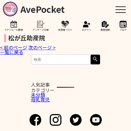
AvePocket
スケジュール管理
アンケート診断
支援者リスト
ログイン
新規登録
ブログ
松が丘助産院
< 前のページ
次のページ >
トップ
一覧に戻る
赤ちゃんが生まれたら
授乳期間を通して
人気記事
カテゴリー
未分類
母乳育児
助産院検索
卒乳を考え始めたら