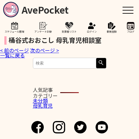
AvePocket
スケジュール管理
アンケート診断
支援者リスト
ログイン
新規登録
ブログ
桶谷式おおこし 母乳育児相談室
< 前のページ
次のページ >
トップ
一覧に戻る
赤ちゃんが生まれたら
授乳期間を通して
人気記事
カテゴリー
未分類
母乳育児
助産院検索
卒乳を考え始めたら