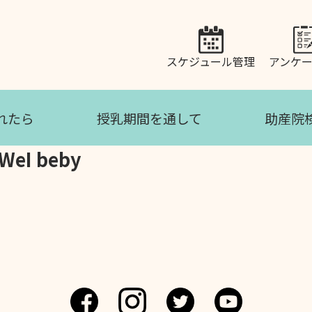
スケジュール管理
アンケ
れたら
授乳期間を通して
助産院
I beby