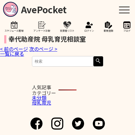
AvePocket
スケジュール管理
アンケート診断
支援者リスト
ログイン
新規登録
ブログ
幸代助産院 母乳育児相談室
< 前のページ
次のページ >
トップ
一覧に戻る
赤ちゃんが生まれたら
授乳期間を通して
人気記事
カテゴリー
未分類
母乳育児
助産院検索
卒乳を考え始めたら