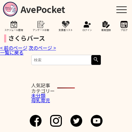
AvePocket
スケジュール管理
アンケート診断
支援者リスト
ログイン
新規登録
ブログ
さくらバース
< 前のページ
次のページ >
トップ
一覧に戻る
赤ちゃんが生まれたら
授乳期間を通して
人気記事
カテゴリー
未分類
母乳育児
助産院検索
卒乳を考え始めたら