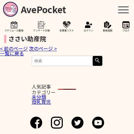
AvePocket
スケジュール管理
アンケート診断
支援者リスト
ログイン
新規登録
ブログ
ささい助産院
< 前のページ
次のページ >
トップ
一覧に戻る
赤ちゃんが生まれたら
授乳期間を通して
人気記事
カテゴリー
未分類
母乳育児
助産院検索
卒乳を考え始めたら