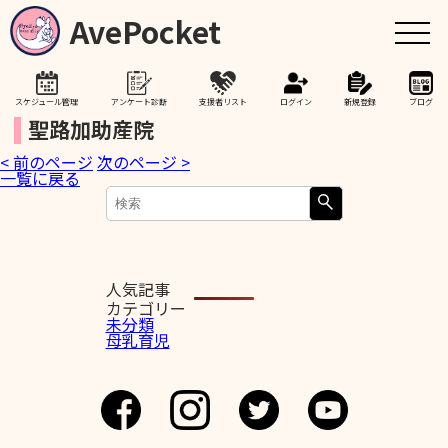
AvePocket
スケジュール管理
アンケート診断
支援者リスト
ログイン
新規登録
ブログ
聖路加助産院
< 前のページ
次のページ >
トップ
一覧に戻る
赤ちゃんが生まれたら
授乳期間を通して
人気記事
カテゴリー
未分類
母乳育児
助産院検索
卒乳を考え始めたら