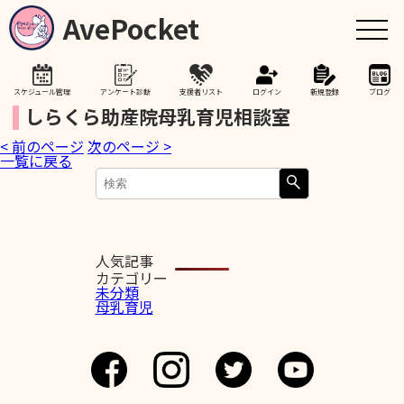
AvePocket
スケジュール管理
アンケート診断
支援者リスト
ログイン
新規登録
ブログ
しらくら助産院母乳育児相談室
< 前のページ
次のページ >
トップ
一覧に戻る
赤ちゃんが生まれたら
授乳期間を通して
人気記事
カテゴリー
未分類
母乳育児
助産院検索
卒乳を考え始めたら