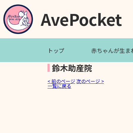
AvePocket
トップ
赤ちゃんが生ま
鈴木助産院
< 前のページ
次のページ >
一覧に戻る