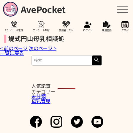
AvePocket
スケジュール管理
アンケート診断
支援者リスト
ログイン
新規登録
ブログ
堤式円山母乳相談処
< 前のページ
次のページ >
トップ
一覧に戻る
赤ちゃんが生まれたら
授乳期間を通して
人気記事
カテゴリー
未分類
母乳育児
助産院検索
卒乳を考え始めたら