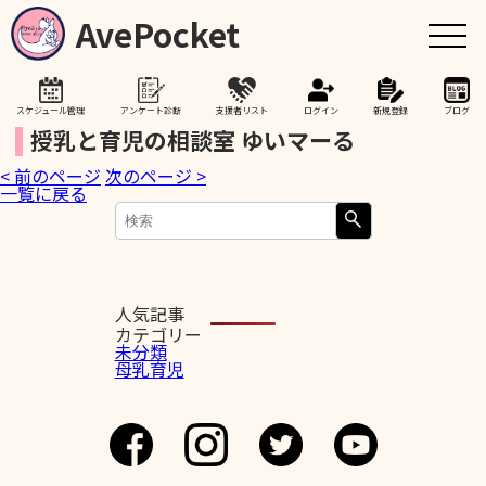
AvePocket
スケジュール管理
アンケート診断
支援者リスト
ログイン
新規登録
ブログ
授乳と育児の相談室 ゆいマーる
< 前のページ
次のページ >
トップ
一覧に戻る
赤ちゃんが生まれたら
授乳期間を通して
人気記事
カテゴリー
未分類
母乳育児
助産院検索
卒乳を考え始めたら